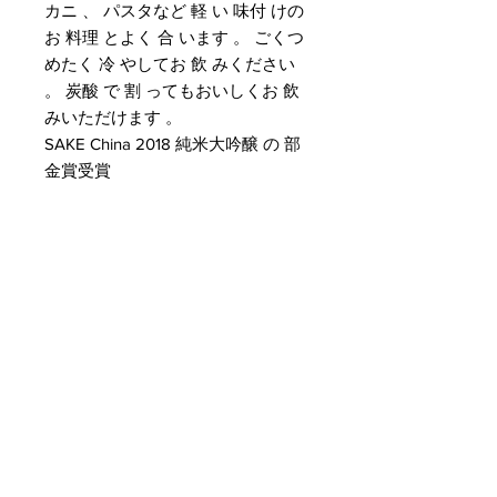
カニ 、 パスタなど 軽 い 味付 けの
お 料理 とよく 合 います 。 ごくつ
めたく 冷 やしてお 飲 みください
。 炭酸 で 割 ってもおいしくお 飲
みいただけます 。
SAKE China 2018 純米大吟醸 の 部
金賞受賞
Customer Service
Delivery & Pickup
Payment Details
Terms & Conditions
Privacy Policy
Online Shop Inquiries
info@oriharasg.com