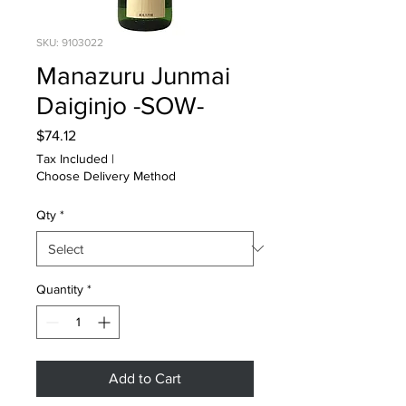
SKU: 9103022
Manazuru Junmai
Daiginjo -SOW-
Price
$74.12
Tax Included
|
Choose Delivery Method
Qty
*
Quantity
*
Add to Cart