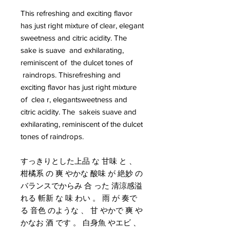
This refreshing and exciting flavor
has just right mixture of clear, elegant
sweetness and citric acidity. The
sake is suave and exhilarating,
reminiscent of the dulcet tones of
raindrops. Thisrefreshing and
exciting flavor has just right mixture
of clea r, elegantsweetness and
citric acidity. The sakeis suave and
exhilarating, reminiscent of the dulcet
tones of raindrops.
すっきりとした上品 な 甘味 と 、
柑橘系 の 爽 やかな 酸味 が 絶妙 の
バランスでからみ 合 った 清涼感溢
れる 斬新 な 味 わい 。 雨 が 奏で
る 音色 のような 、 甘 やかで 爽 や
かなお 酒 です 。 白身魚 やエビ 、