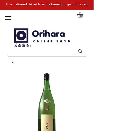
Sake delivered chilled from the brewery to your doorstep!
Orihara
Online Shop