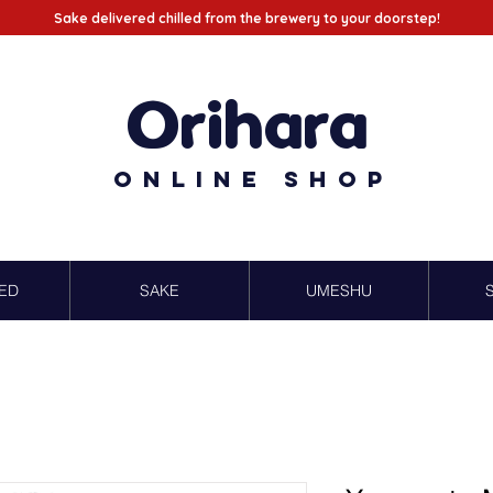
Sake delivered chilled from the brewery to your doorstep!
Orihara
Online Shop
ED
SAKE
UMESHU