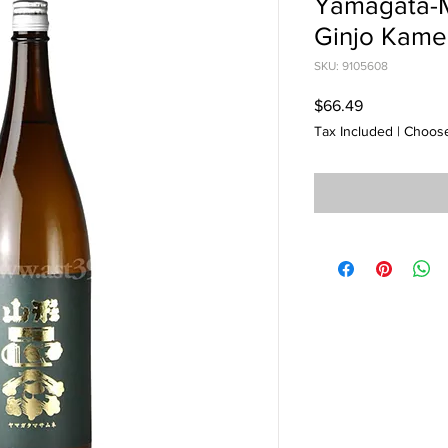
Yamagata-
Ginjo Kame
SKU: 9105608
Price
$66.49
Tax Included
|
Choose