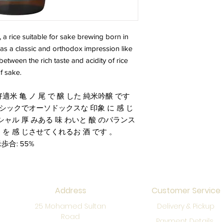
 rice suitable for sake brewing born in
has a classic and orthodox impression like
 between the rich taste and acidity of rice
f sake.
適米 亀 ノ 尾 で 醸 した 純米吟醸 です
ラシックでオーソドックスな 印象 に 感 じ
シャル 厚 みある 味 わいと 酸 のバランス
・を 感 じさせてくれるお 酒 です 。
歩合: 55%
Address
Customer Service
25 Mohamed Sultan
Delivery & Pickup
Road
Payment Details