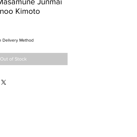
Masamune Junmai
noo Kimoto
 Delivery Method
Out of Stock