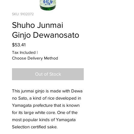
SKU: 9102072
Shuho Junmai
Ginjo Dewanosato
Price
$53.41
Tax Included
|
Choose Delivery Method
Out of Stock
This junmai ginjo is made with Dewa
no Sato, a kind of rice developed in
Yamagata prefecture that is known
for its large white core. One of the
most popular kinds of Yamagata
Selection certified sake.