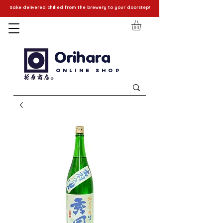
Sake delivered chilled from the brewery to your doorstep!
Orihara
Online Shop