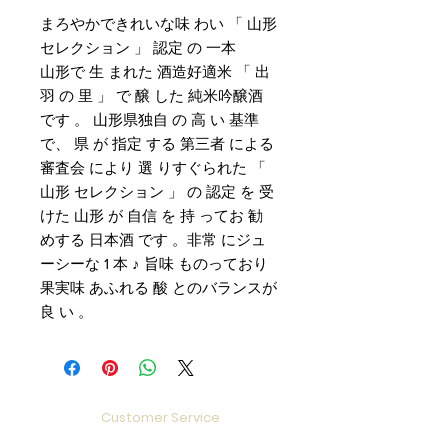
まろやかできれいな味 わい 「 山形
セレクション 」 認定 の 一本
山形で 生 まれた 酒造好適米 「 出
羽 の 里 」 で 醸 した 純米吟醸酒
です 。 山形県独自 の 高 い 基準
で、 県 が 指定 する 第三者 による
審査会 により 選 りすぐられた 「
山形 セレクション 」 の 認定 を 受
けた 山形 が 自信 を 持 ってお 勧
めする 日本酒 です 。非常 にジュ
ーシーな 1 本 ♪ 旨味 ものっており
果実味 あふれる 酸 とのバランスが
良 い 。
Customer Service
Delivery & Pickup