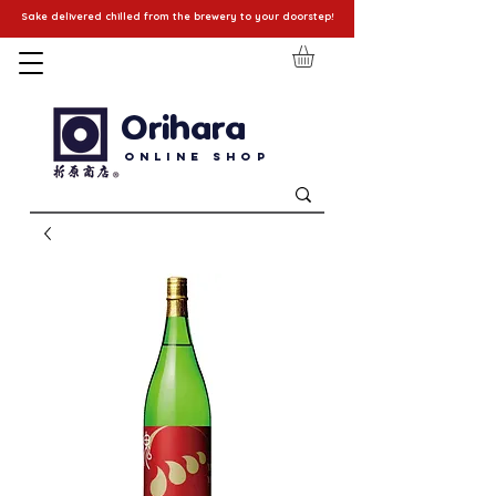
Sake delivered chilled from the brewery to your doorstep!
Orihara
Online Shop