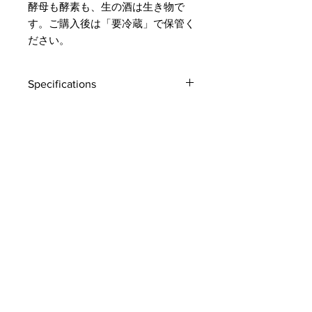
酵母も酵素も、生の酒は生き物で
す。ご購入後は「要冷蔵」で保管く
ださい。
Specifications
産地 : 高知
Prefecture :
Koichi
アルコール度 :
Alc : 18.5%
Customer Service
18.5度
Delivery & Pickup
Payment Details
酒度 : +10
SMV : +10
Terms & Conditions
Privacy Policy
味わい : Dry
Taste : Dry
Online Shop Inquiries
精米歩合 : 70%
Polishing :
info@oriharasg.com
70%