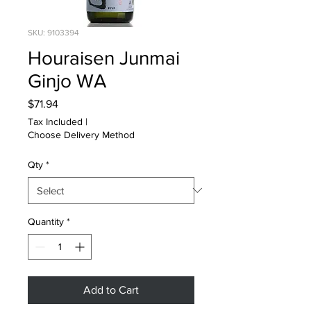
SKU: 9103394
Houraisen Junmai
Ginjo WA
Price
$71.94
Tax Included
|
Choose Delivery Method
Qty
*
Quantity
*
Add to Cart