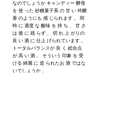
なのでしょうか キャンディー 酵母
を 使 った 砂糖菓子系 の 甘 い 吟醸
香 のようにも 感 じられます 。 同
時 に 適度 な 酸味 を 持 ち 、 甘 さ
は 後 に 残 らず 、 切 れ 上 がりの
良 い 酒 に 仕上 げられています 。
トータルバランスが 良 く 総合点
が 高 い 酒 。 そういう 印象 を 受
ける 綺麗 に 造 られたお 酒 ではな
いでしょうか 。
Customer Service
Delivery & Pickup
Payment Details
Terms & Conditions
Privacy Policy