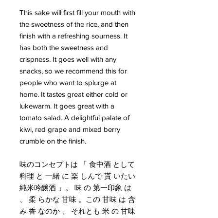
This sake will first fill your mouth with
the sweetness of the rice, and then
finish with a refreshing sourness. It
has both the sweetness and
crispness. It goes well with any
snacks, so we recommend this for
people who want to splurge at
home. It tastes great either cold or
lukewarm. It goes great with a
tomato salad. A delightful palate of
kiwi, red grape and mixed berry
crumble on the finish.
味のコンセプトは 「 食中酒 として
料理 と 一緒 に 楽 しんで 貰 いたい
純米吟醸酒 」。 味 の 第一印象 は
、 柔 らかな 甘味 。この 甘味 は 含
み 香 なのか 、 それとも 米 の 甘味