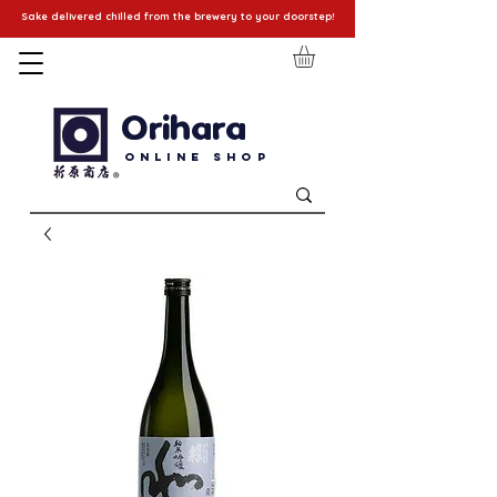
Sake delivered chilled from the brewery to your doorstep!
Orihara
Online Shop