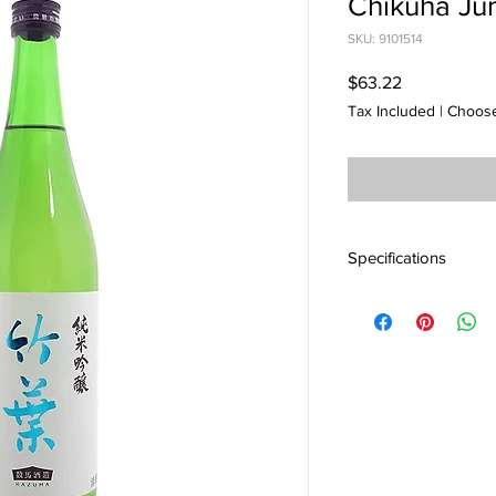
Chikuha Ju
SKU: 9101514
Price
$63.22
Tax Included
|
Choose
Specifications
産地 : 石川
アルコール度 : 16度
酒度 : +1
味わい : Semi-Dry