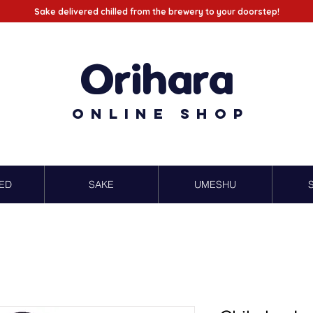
Sake delivered chilled from the brewery to your doorstep!
Orihara
Online Shop
ED
SAKE
UMESHU