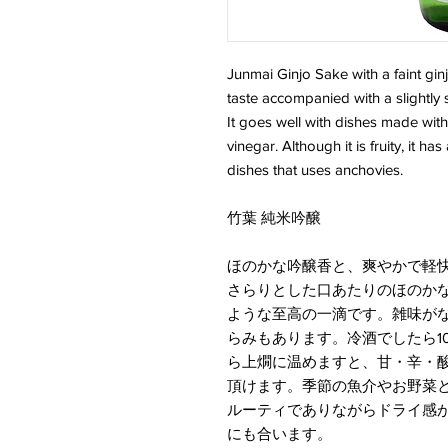
Junmai Ginjo Sake with a faint gin
taste accompanied with a slightly
It goes well with dishes made wit
vinegar. Although it is fruity, it ha
dishes that uses anchovies.
竹葉 純米吟醸
ほのかな吟醸香と、爽やかで軽快
さらりとした口あたりのほのか
ような至高の一滴です。雑味が
らみもあります。冷酒でしたら1
ら上燗に温めますと、甘・辛・
頂けます。季節の魚介やお野菜
ルーティでありながらドライ感
にも合います。