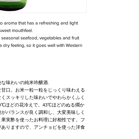
酸度：1.5
原料米：五百万石
jo aroma that has a refreshing and light
精米歩合 : 50%
 sweet mouthfeel.
h seasonal seafood, vegetables and fruit
s a dry feeling, so it goes well with Western
な味わいの純米吟醸酒.
な甘口。お米一粒一粒をじっくり味わえる
なくスッキリした味わいでやわらかくふく
0℃ほどの花冷えで。43℃ほどのぬる燗か
酸がバランスが良く調和し、大変美味しく
と果実酢を使ったお料理に好相性です。フ
がありますので、アンチョビを使った洋食