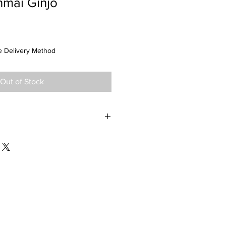
nmai Ginjo
 Delivery Method
Out of Stock
Prefecture : Ishikawa
Alc : 16%
SMV : +1
Taste : Semi-Dry