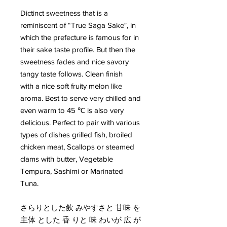
Dictinct sweetness that is a
reminiscent of “True Saga Sake", in
which the prefecture is famous for in
their sake taste profile. But then the
sweetness fades and nice savory
tangy taste follows. Clean finish
with a nice soft fruity melon like
aroma. Best to serve very chilled and
even warm to 45 ℃ is also very
delicious. Perfect to pair with various
types of dishes grilled fish, broiled
chicken meat, Scallops or steamed
clams with butter, Vegetable
Tempura, Sashimi or Marinated
Tuna.
さらりとした飲 みやすさと 甘味 を
主体 とした 香 りと 味 わいが 広 が