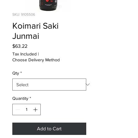
SKU: 9105506
Koimari Saki
Junmai
Price
$63.22
Tax Included
|
Choose Delivery Method
Qty
*
Quantity
*
Add to Cart