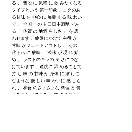
る 、 普段 に 気軽 に 飲 みたくなる
タイプという 第一印象 。コクのあ
る甘味 を 中心 に 展開 する 味 わい
で 、 全国一 の 甘口日本酒県 であ
る 「 佐賀 の 地酒 らしさ 」 を 思
わせます 。終盤にかけて 主役 が
甘味 がフェードアウトし 、 その
代 わりに 酸味 、 渋味 が 現 れ 始
め 、 ラストのキレの 良 さにつな
げています 。適度に 温 めることで
持 ち 味 の 甘味 が 身体 に 溶 けこ
むような 優 しい 味 わいに 感 じら
れ 、 和食 のさまざまな 料理 と 併
せることができる 、 飽 きのこない
晩酌酒 としてもお 勧 めです 。