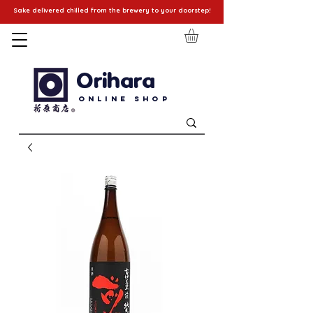
Sake delivered chilled from the brewery to your doorstep!
Orihara
Online Shop